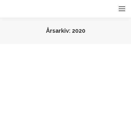
Årsarkiv:
2020
Du är här: